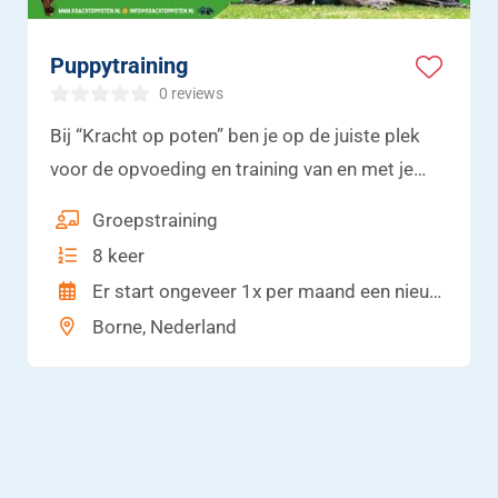
Puppytraining
0 reviews
Bij “Kracht op poten” ben je op de juiste plek
voor de opvoeding en training van en met je
hond! Socialisatie, opvoeding, training,
Groepstraining
impulscontrole, verzorging en plezier! Ik
8 keer
begeleid jou en je familie bij de opvoeding van
Er start ongeveer 1x per maand een nieuwe pupgroep.
je pup.
Borne, Nederland