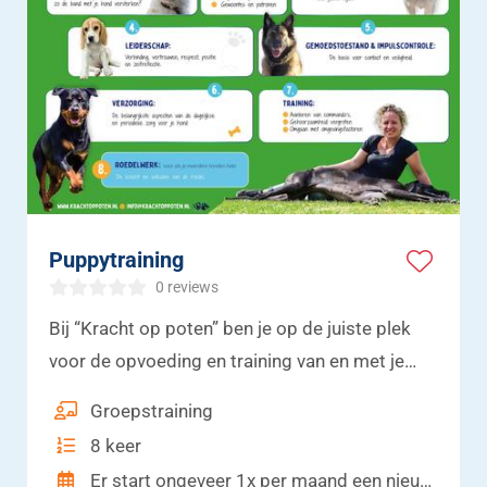
Puppytraining
0 reviews
Bij “Kracht op poten” ben je op de juiste plek
voor de opvoeding en training van en met je
hond! Socialisatie, opvoeding, training,
Groepstraining
impulscontrole, verzorging en plezier! Ik
8 keer
begeleid jou en je familie bij de opvoeding van
Er start ongeveer 1x per maand een nieuwe pupgroep.