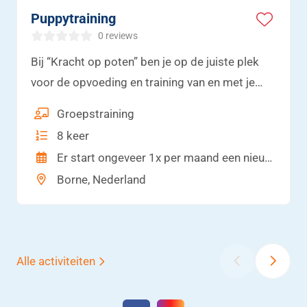
Puppytraining
0 reviews
Bij “Kracht op poten” ben je op de juiste plek
voor de opvoeding en training van en met je
hond! Socialisatie, opvoeding, training,
Groepstraining
impulscontrole, verzorging en plezier! Ik
8 keer
begeleid jou en je familie bij de opvoeding van
Er start ongeveer 1x per maand een nieuwe pupgroep.
je pup.
Borne, Nederland
‹
›
Alle activiteiten