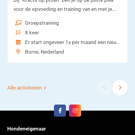
voor de opvoeding en training van en met je
hond! Socialisatie, opvoeding, training,
Groepstraining
impulscontrole, verzorging en plezier! Ik
8 keer
begeleid jou en je familie bij de opvoeding van
Er start ongeveer 1x per maand een nieuwe pupgroep.
je pup.
Borne, Nederland
‹
›
Alle activiteiten
Hondeneigenaar